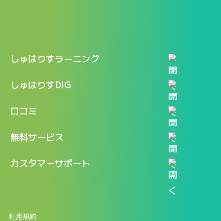
しゅはりすラーニング
特長
しゅはりすDIG
機能
記事一覧
口コミ
料金
ログイン / マイページ
新着情報
口コミ一覧
無料サービス
新規アカウント登録
口コミを投稿する
LINEで『Iパス ならし学習』
カスタマーサポート
ログイン
しゅはりすラーニング無料体験
FAQ
ITパスポート無料診断
お問合せ
利用規約
返金申請フォーム