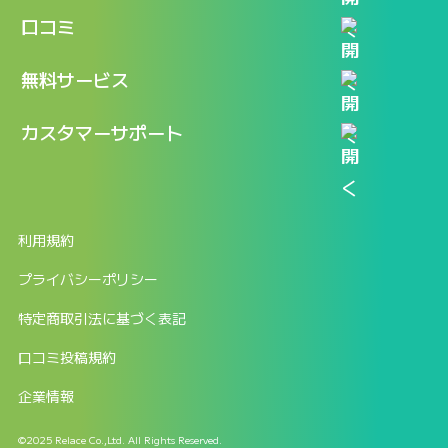
機能
記事一覧
口コミ
料金
ログイン / マイページ
新着情報
口コミ一覧
無料サービス
新規アカウント登録
口コミを投稿する
LINEで『Iパス ならし学習』
カスタマーサポート
ログイン
しゅはりすラーニング無料体験
FAQ
ITパスポート無料診断
お問合せ
利用規約
返金申請フォーム
プライバシーポリシー
特定商取引法に基づく表記
口コミ投稿規約
企業情報
©2025 Relace Co.,Ltd. All Rights Reserved.