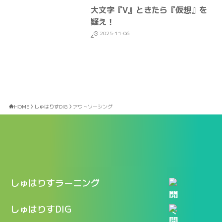
大文字『V』ときたら『仮想』を
疑え！
2025-11-06
4
HOME
しゅはりすDIG
アウトソーシング
しゅはりすラーニング
特長
しゅはりすDIG