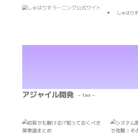
しゅはり
アジャイル開発
– tax –