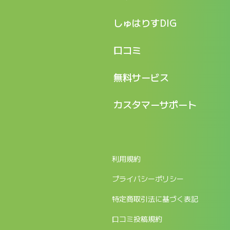
特長
しゅはりすDIG
機能
記事一覧
口コミ
料金
ログイン / マイページ
新着情報
口コミ一覧
無料サービス
新規アカウント登録
口コミを投稿する
LINEで『Iパス ならし学習』
カスタマーサポート
ログイン
しゅはりすラーニング無料体験
FAQ
ITパスポート無料診断
お問合せ
利用規約
返金申請フォーム
プライバシーポリシー
特定商取引法に基づく表記
口コミ投稿規約