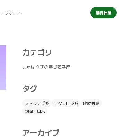
マーサポート
無料体験
カテゴリ
しゅはりすの芋づる学習
タグ
ストラテジ系
テクノロジ系
略語対策
語源・由来
アーカイブ