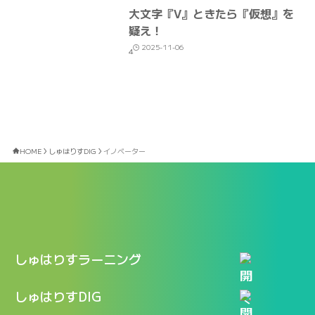
大文字『V』ときたら『仮想』を
疑え！
2025-11-06
4
HOME
しゅはりすDIG
イノベーター
しゅはりすラーニング
特長
しゅはりすDIG