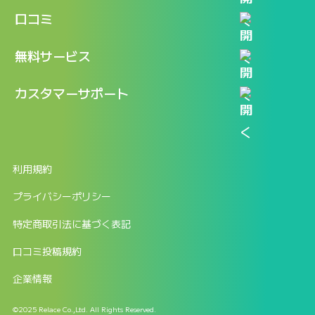
機能
記事一覧
口コミ
料金
ログイン / マイページ
新着情報
口コミ一覧
無料サービス
新規アカウント登録
口コミを投稿する
LINEで『Iパス ならし学習』
カスタマーサポート
ログイン
しゅはりすラーニング無料体験
FAQ
ITパスポート無料診断
お問合せ
利用規約
返金申請フォーム
プライバシーポリシー
特定商取引法に基づく表記
口コミ投稿規約
企業情報
©2025 Relace Co.,Ltd. All Rights Reserved.