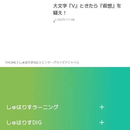
大文字『V』ときたら『仮想』を
疑え！
2025-11-06
4
HOME
しゅはりすDIG
エンタープライズアジャイル
しゅはりすラーニング
特長
しゅはりすDIG