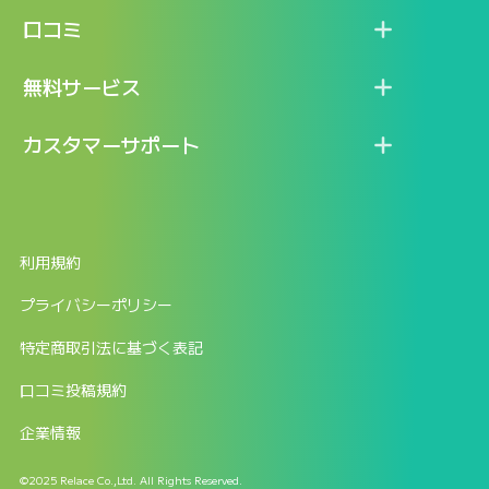
機能
記事一覧
口コミ
料金
ログイン / マイページ
新着情報
口コミ一覧
無料サービス
新規アカウント登録
口コミを投稿する
LINEで『Iパス ならし学習』
カスタマーサポート
ログイン
しゅはりすラーニング無料体験
FAQ
ITパスポート無料診断
お問合せ
利用規約
返金申請フォーム
プライバシーポリシー
特定商取引法に基づく表記
口コミ投稿規約
企業情報
©2025 Relace Co.,Ltd. All Rights Reserved.