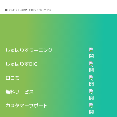
HOME
しゅはりすDIG
ガバナンス
しゅはりすラーニング
特長
しゅはりすDIG
機能
記事一覧
口コミ
料金
ログイン / マイページ
新着情報
口コミ一覧
無料サービス
新規アカウント登録
口コミを投稿する
LINEで『Iパス ならし学習』
カスタマーサポート
ログイン
しゅはりすラーニング無料体験