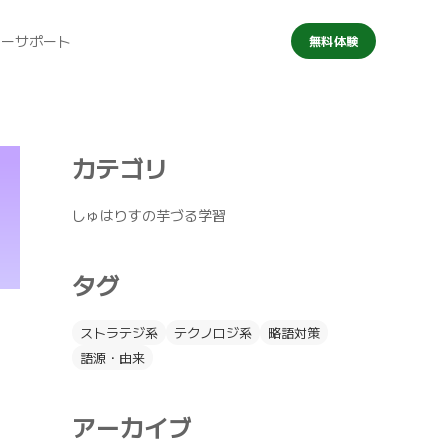
マーサポート
無料体験
カテゴリ
しゅはりすの芋づる学習
タグ
ストラテジ系
テクノロジ系
略語対策
語源・由来
アーカイブ