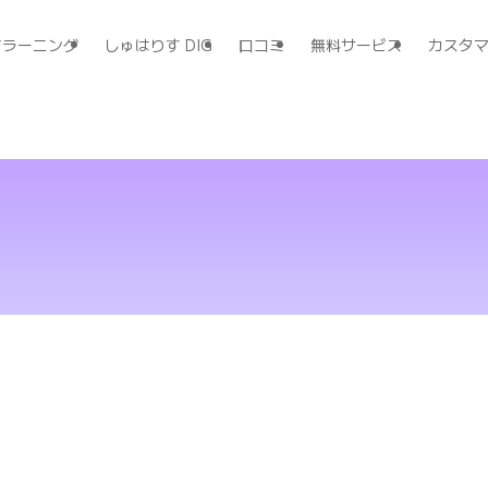
すラーニング
しゅはりす DIG
口コミ
無料サービス
カスタ