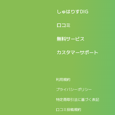
特長
しゅはりすDIG
機能
記事一覧
口コミ
料金
ログイン / マイページ
新着情報
口コミ一覧
無料サービス
新規アカウント登録
口コミを投稿する
LINEで『Iパス ならし学習』
カスタマーサポート
ログイン
しゅはりすラーニング無料体験
FAQ
ITパスポート無料診断
お問合せ
利用規約
返金申請フォーム
プライバシーポリシー
特定商取引法に基づく表記
口コミ投稿規約