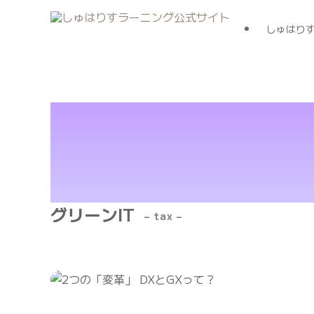
しゅはり
グリーンIT
– tax –