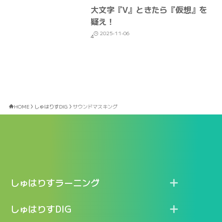
大文字『V』ときたら『仮想』を
疑え！
2025-11-06
4
HOME
しゅはりすDIG
サウンドマスキング
しゅはりすラーニング
特長
しゅはりすDIG