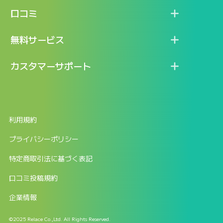
機能
記事一覧
口コミ
料金
ログイン / マイページ
新着情報
口コミ一覧
無料サービス
新規アカウント登録
口コミを投稿する
LINEで『Iパス ならし学習』
カスタマーサポート
ログイン
しゅはりすラーニング無料体験
FAQ
ITパスポート無料診断
お問合せ
利用規約
返金申請フォーム
プライバシーポリシー
特定商取引法に基づく表記
口コミ投稿規約
企業情報
©2025 Relace Co.,Ltd. All Rights Reserved.