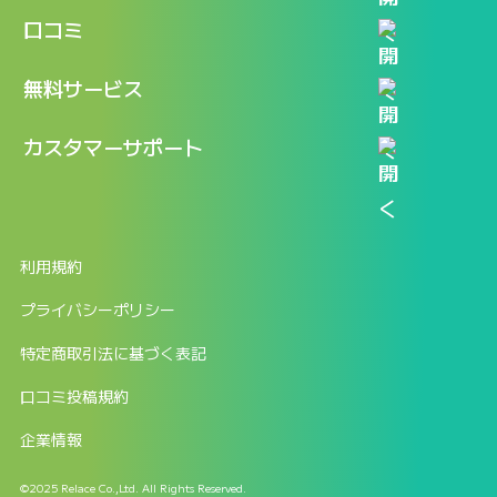
機能
記事一覧
口コミ
料金
ログイン / マイページ
新着情報
口コミ一覧
無料サービス
新規アカウント登録
口コミを投稿する
LINEで『Iパス ならし学習』
カスタマーサポート
ログイン
しゅはりすラーニング無料体験
FAQ
ITパスポート無料診断
お問合せ
利用規約
返金申請フォーム
プライバシーポリシー
特定商取引法に基づく表記
口コミ投稿規約
企業情報
©2025 Relace Co.,Ltd. All Rights Reserved.