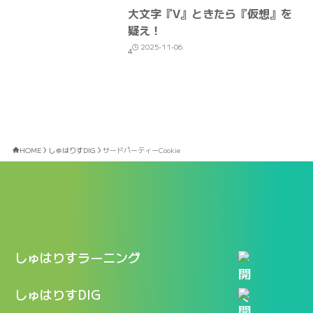
大文字『V』ときたら『仮想』を
疑え！
2025-11-06
4
HOME
しゅはりすDIG
サードパーティーCookie
しゅはりすラーニング
特長
しゅはりすDIG