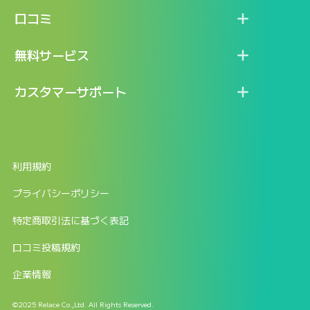
機能
記事一覧
口コミ
料金
ログイン / マイページ
新着情報
口コミ一覧
無料サービス
新規アカウント登録
口コミを投稿する
LINEで『Iパス ならし学習』
カスタマーサポート
ログイン
しゅはりすラーニング無料体験
FAQ
ITパスポート無料診断
お問合せ
利用規約
返金申請フォーム
プライバシーポリシー
特定商取引法に基づく表記
口コミ投稿規約
企業情報
©2025 Relace Co.,Ltd. All Rights Reserved.