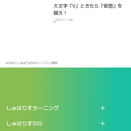
大文字『V』ときたら『仮想』を
疑え！
2025-11-06
4
HOME
しゅはりすDIG
システム障害
しゅはりすラーニング
特長
しゅはりすDIG