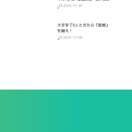
2025-11-20
0
大文字『V』ときたら『仮想』
を疑え！
2025-11-06
4