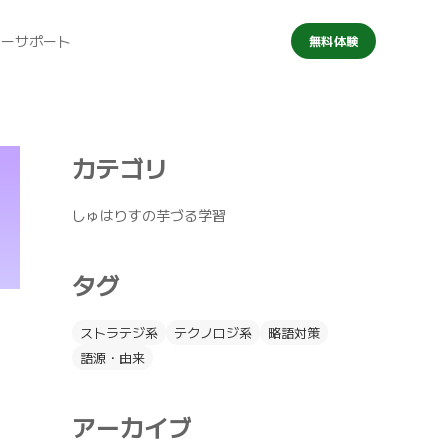
マーサポート
無料体験
カテゴリ
しゅはりすの芋づる学習
タグ
ストラテジ系
テクノロジ系
略語対策
語源・由来
アーカイブ