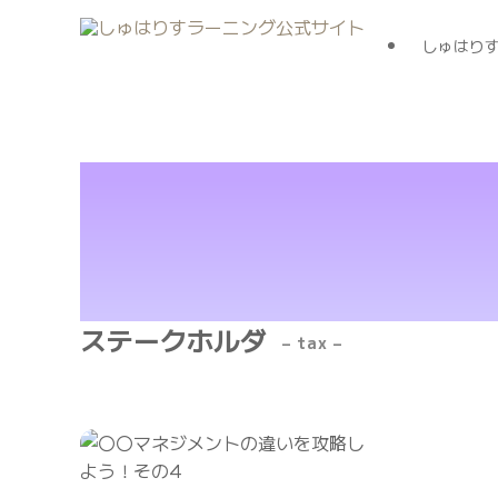
しゅはり
ステークホルダ
– tax –