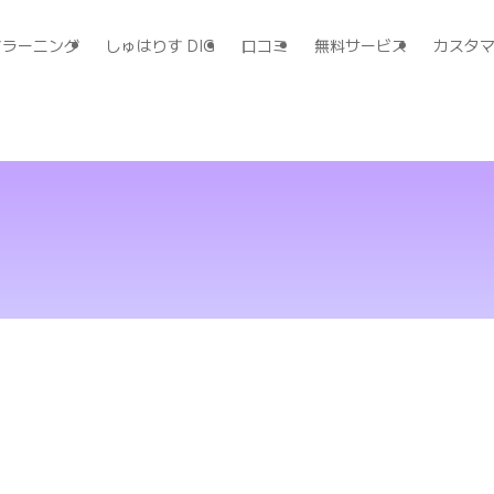
すラーニング
しゅはりす DIG
口コミ
無料サービス
カスタ