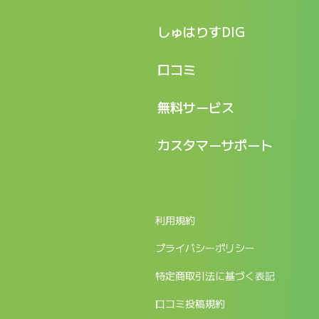
特長
しゅはりすDIG
機能
記事一覧
口コミ
料金
ログイン / マイページ
新着情報
口コミ一覧
無料サービス
新規アカウント登録
口コミを投稿する
LINEで『Iパス ならし学習』
カスタマーサポート
ログイン
しゅはりすラーニング無料体験
FAQ
ITパスポート無料診断
お問合せ
利用規約
返金申請フォーム
プライバシーポリシー
特定商取引法に基づく表記
口コミ投稿規約