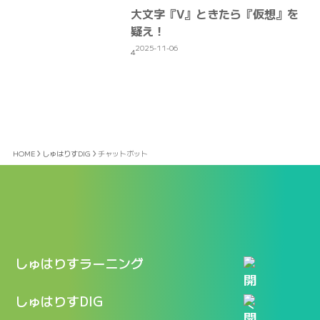
大文字『V』ときたら『仮想』を
疑え！
2025-11-06
4
HOME
しゅはりすDIG
チャットボット
しゅはりすラーニング
特長
しゅはりすDIG