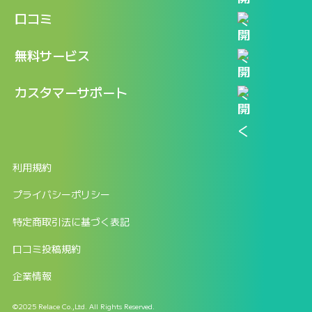
機能
記事一覧
口コミ
料金
ログイン / マイページ
新着情報
口コミ一覧
無料サービス
新規アカウント登録
口コミを投稿する
LINEで『Iパス ならし学習』
カスタマーサポート
ログイン
しゅはりすラーニング無料体験
FAQ
ITパスポート無料診断
お問合せ
利用規約
返金申請フォーム
プライバシーポリシー
特定商取引法に基づく表記
口コミ投稿規約
企業情報
©2025 Relace Co.,Ltd. All Rights Reserved.