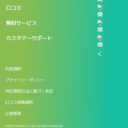
機能
記事一覧
口コミ
料金
ログイン / マイページ
新着情報
口コミ一覧
無料サービス
新規アカウント登録
口コミを投稿する
LINEで『Iパス ならし学習』
カスタマーサポート
ログイン
しゅはりすラーニング無料体験
FAQ
ITパスポート無料診断
お問合せ
利用規約
返金申請フォーム
プライバシーポリシー
特定商取引法に基づく表記
口コミ投稿規約
企業情報
©2025 Relace Co.,Ltd. All Rights Reserved.