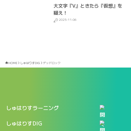
大文字『V』ときたら『仮想』を
疑え！
2025-11-06
4
HOME
しゅはりすDIG
デッドロック
しゅはりすラーニング
特長
しゅはりすDIG