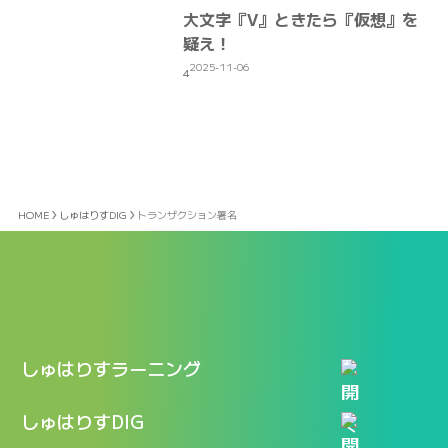
大文字『V』ときたら『仮想』を
疑え！
2025-11-06
4
HOME
しゅはりすDIG
トランザクション署名
しゅはりすラーニング
特長
しゅはりすDIG