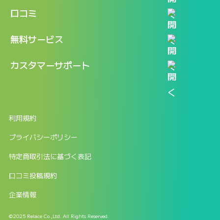
機能
記事一覧
口コミ
料金
ログイン / マイページ
新着情報
口コミ一覧
無料サービス
新規アカウント登録
口コミを投稿する
LINEで『Iパス ならし学習』
カスタマーサポート
ログイン
しゅはりすラーニング無料体験
FAQ
ITパスポート無料診断
お問合せ
利用規約
返金申請フォーム
プライバシーポリシー
特定商取引法に基づく表記
口コミ投稿規約
企業情報
©2025 Relace Co.,Ltd. All Rights Reserved.