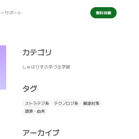
マーサポート
無料体験
カテゴリ
しゅはりすの芋づる学習
タグ
ストラテジ系
テクノロジ系
略語対策
語源・由来
アーカイブ