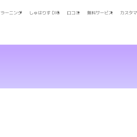
すラーニング
しゅはりす DIG
口コミ
無料サービス
カスタ