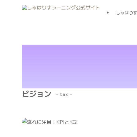
しゅはり
ビジョン
– tax –