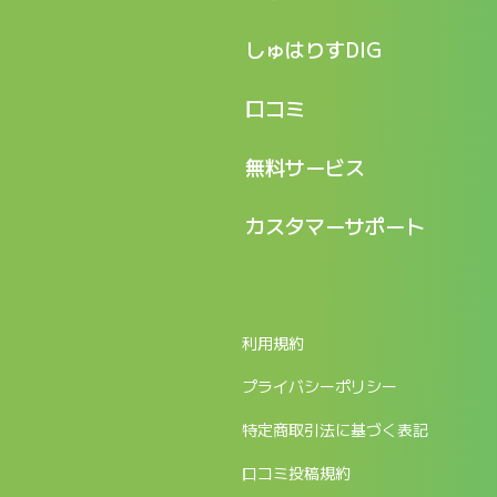
特長
しゅはりすDIG
機能
記事一覧
口コミ
料金
ログイン / マイページ
新着情報
口コミ一覧
無料サービス
新規アカウント登録
口コミを投稿する
LINEで『Iパス ならし学習』
カスタマーサポート
ログイン
しゅはりすラーニング無料体験
FAQ
ITパスポート無料診断
お問合せ
利用規約
返金申請フォーム
プライバシーポリシー
特定商取引法に基づく表記
口コミ投稿規約