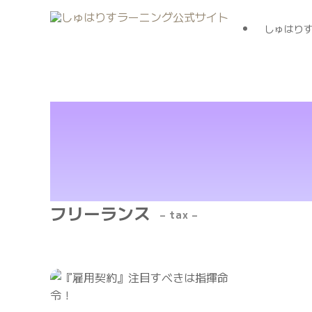
しゅはり
フリーランス
– tax –