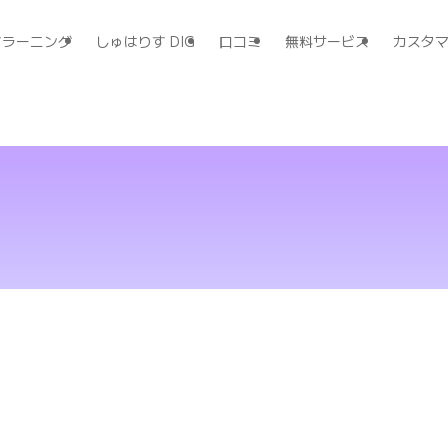
すラーニング
しゅはりす DIG
口コミ
無料サービス
カスタ