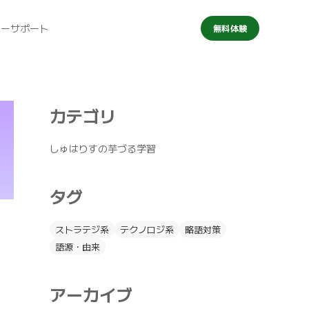
マーサポート
無料体験
カテゴリ
しゅはりすの芋づる学習
タグ
ストラテジ系
テクノロジ系
略語対策
語源・由来
アーカイブ