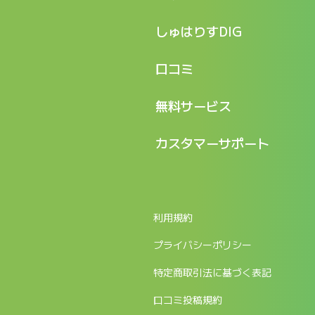
特長
しゅはりすDIG
機能
記事一覧
口コミ
料金
ログイン / マイページ
新着情報
口コミ一覧
無料サービス
新規アカウント登録
口コミを投稿する
LINEで『Iパス ならし学習』
カスタマーサポート
ログイン
しゅはりすラーニング無料体験
FAQ
ITパスポート無料診断
お問合せ
利用規約
返金申請フォーム
プライバシーポリシー
特定商取引法に基づく表記
口コミ投稿規約