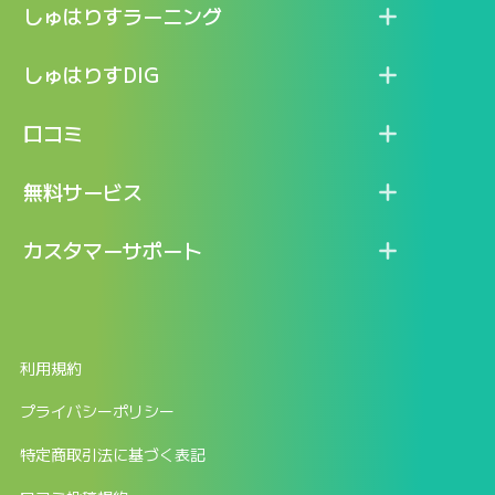
しゅはりすラーニング
特長
しゅはりすDIG
機能
記事一覧
口コミ
料金
ログイン / マイページ
新着情報
口コミ一覧
無料サービス
新規アカウント登録
口コミを投稿する
LINEで『Iパス ならし学習』
カスタマーサポート
ログイン
しゅはりすラーニング無料体験
FAQ
ITパスポート無料診断
お問合せ
利用規約
返金申請フォーム
プライバシーポリシー
特定商取引法に基づく表記