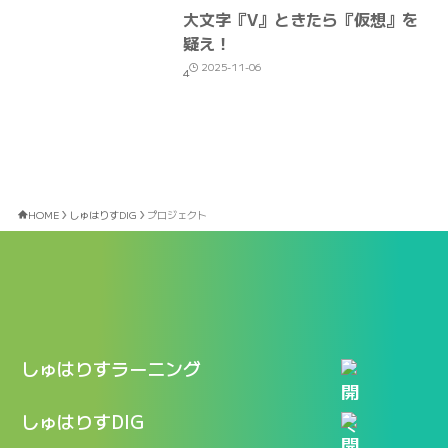
大文字『V』ときたら『仮想』を
疑え！
2025-11-06
4
HOME
しゅはりすDIG
プロジェクト
しゅはりすラーニング
特長
しゅはりすDIG