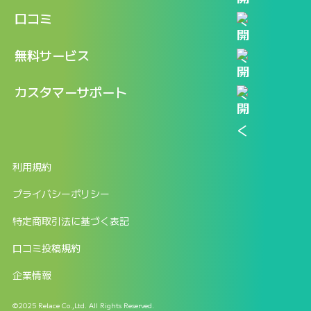
機能
記事一覧
口コミ
料金
ログイン / マイページ
新着情報
口コミ一覧
無料サービス
新規アカウント登録
口コミを投稿する
LINEで『Iパス ならし学習』
カスタマーサポート
ログイン
しゅはりすラーニング無料体験
FAQ
ITパスポート無料診断
お問合せ
利用規約
返金申請フォーム
プライバシーポリシー
特定商取引法に基づく表記
口コミ投稿規約
企業情報
©2025 Relace Co.,Ltd. All Rights Reserved.