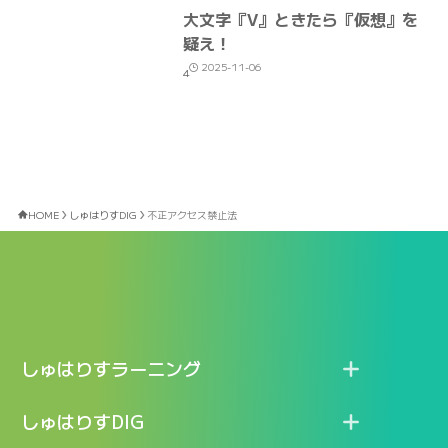
大文字『V』ときたら『仮想』を
疑え！
2025-11-06
4
HOME
しゅはりすDIG
不正アクセス禁止法
しゅはりすラーニング
特長
しゅはりすDIG