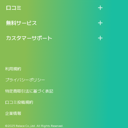
機能
記事一覧
口コミ
料金
ログイン / マイページ
新着情報
口コミ一覧
無料サービス
新規アカウント登録
口コミを投稿する
LINEで『Iパス ならし学習』
カスタマーサポート
ログイン
しゅはりすラーニング無料体験
FAQ
ITパスポート無料診断
お問合せ
利用規約
返金申請フォーム
プライバシーポリシー
特定商取引法に基づく表記
口コミ投稿規約
企業情報
©2025 Relace Co.,Ltd. All Rights Reserved.