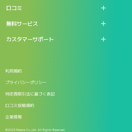
機能
記事一覧
口コミ
料金
ログイン / マイページ
新着情報
口コミ一覧
無料サービス
新規アカウント登録
口コミを投稿する
LINEで『Iパス ならし学習』
カスタマーサポート
ログイン
しゅはりすラーニング無料体験
FAQ
ITパスポート無料診断
お問合せ
利用規約
返金申請フォーム
プライバシーポリシー
特定商取引法に基づく表記
口コミ投稿規約
企業情報
©2025 Relace Co.,Ltd. All Rights Reserved.