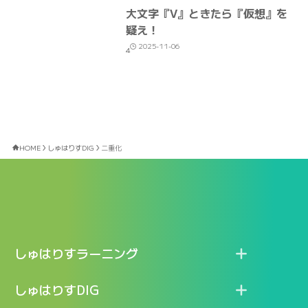
大文字『V』ときたら『仮想』を
疑え！
2025-11-06
4
HOME
しゅはりすDIG
二重化
しゅはりすラーニング
特長
しゅはりすDIG