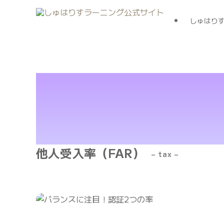
しゅはり
他人受入率（FAR）
– tax –