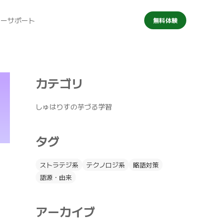
マーサポート
無料体験
カテゴリ
しゅはりすの芋づる学習
タグ
ストラテジ系
テクノロジ系
略語対策
語源・由来
アーカイブ