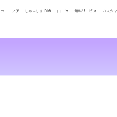
すラーニング
しゅはりす DIG
口コミ
無料サービス
カスタ