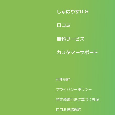
特長
しゅはりすDIG
機能
記事一覧
口コミ
料金
ログイン / マイページ
新着情報
口コミ一覧
無料サービス
新規アカウント登録
口コミを投稿する
LINEで『Iパス ならし学習』
カスタマーサポート
ログイン
しゅはりすラーニング無料体験
FAQ
ITパスポート無料診断
お問合せ
利用規約
返金申請フォーム
プライバシーポリシー
特定商取引法に基づく表記
口コミ投稿規約