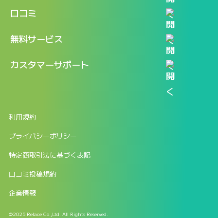
機能
記事一覧
口コミ
料金
ログイン / マイページ
新着情報
口コミ一覧
無料サービス
新規アカウント登録
口コミを投稿する
LINEで『Iパス ならし学習』
カスタマーサポート
ログイン
しゅはりすラーニング無料体験
FAQ
ITパスポート無料診断
お問合せ
利用規約
返金申請フォーム
プライバシーポリシー
特定商取引法に基づく表記
口コミ投稿規約
企業情報
©2025 Relace Co.,Ltd. All Rights Reserved.