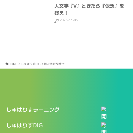
大文字『V』ときたら『仮想』を
疑え！
2025-11-06
4
HOME
しゅはりすDIG
個人情報保護法
しゅはりすラーニング
特長
しゅはりすDIG