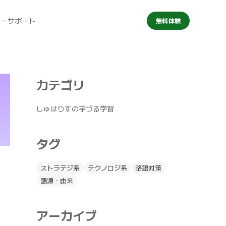
マーサポート
無料体験
カテゴリ
しゅはりすの芋づる学習
タグ
ストラテジ系
テクノロジ系
略語対策
語源・由来
アーカイブ