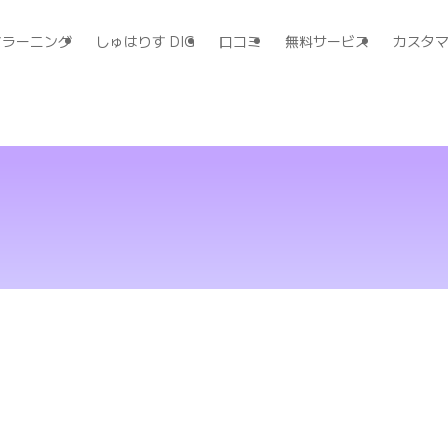
すラーニング
しゅはりす DIG
口コミ
無料サービス
カスタ