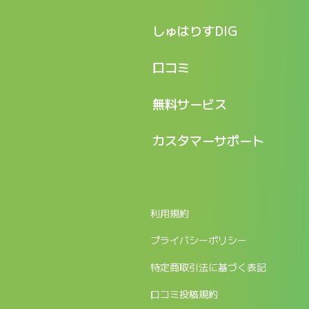
特長
しゅはりすDIG
機能
記事一覧
口コミ
料金
ログイン / マイページ
新着情報
口コミ一覧
無料サービス
新規アカウント登録
口コミを投稿する
LINEで『Iパス ならし学習』
カスタマーサポート
ログイン
しゅはりすラーニング無料体験
FAQ
ITパスポート無料診断
お問合せ
利用規約
返金申請フォーム
プライバシーポリシー
特定商取引法に基づく表記
口コミ投稿規約