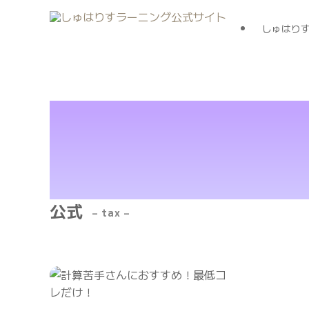
しゅはり
公式
– tax –