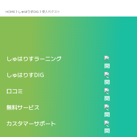
HOME
しゅはりすDIG
受入れテスト
しゅはりすラーニング
特長
しゅはりすDIG
機能
記事一覧
口コミ
料金
ログイン / マイページ
新着情報
口コミ一覧
無料サービス
新規アカウント登録
口コミを投稿する
LINEで『Iパス ならし学習』
カスタマーサポート
ログイン
しゅはりすラーニング無料体験