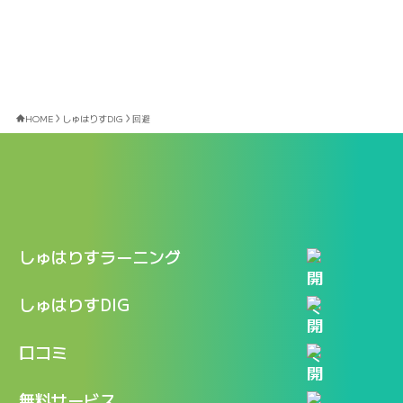
HOME
しゅはりすDIG
回避
しゅはりすラーニング
特長
しゅはりすDIG
機能
記事一覧
口コミ
料金
ログイン / マイページ
新着情報
口コミ一覧
無料サービス