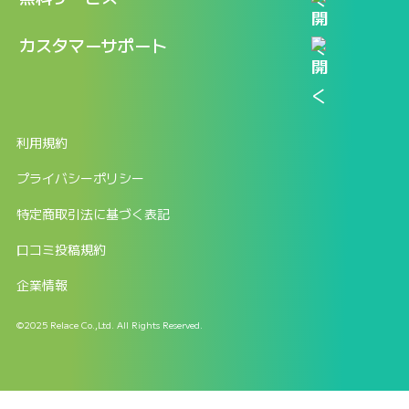
新規アカウント登録
口コミを投稿する
LINEで『Iパス ならし学習』
カスタマーサポート
ログイン
しゅはりすラーニング無料体験
FAQ
ITパスポート無料診断
お問合せ
利用規約
返金申請フォーム
プライバシーポリシー
特定商取引法に基づく表記
口コミ投稿規約
企業情報
©2025 Relace Co.,Ltd. All Rights Reserved.