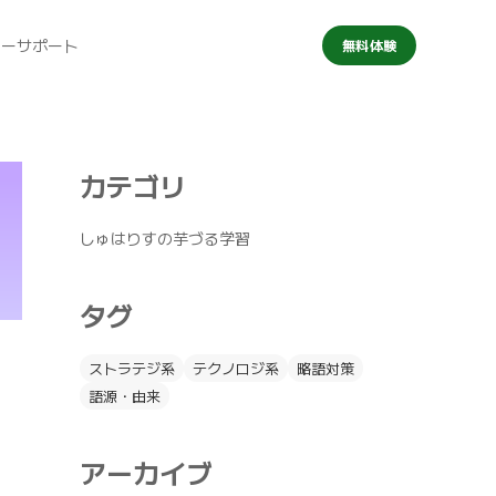
マーサポート
無料体験
カテゴリ
しゅはりすの芋づる学習
タグ
ストラテジ系
テクノロジ系
略語対策
語源・由来
アーカイブ