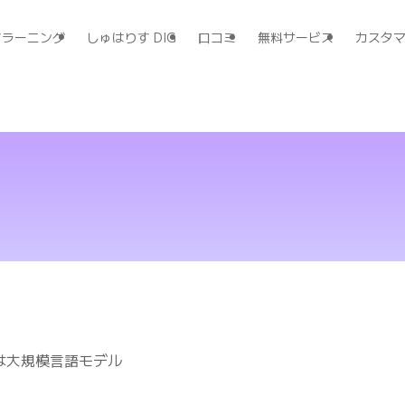
すラーニング
しゅはりす DIG
口コミ
無料サービス
カスタ