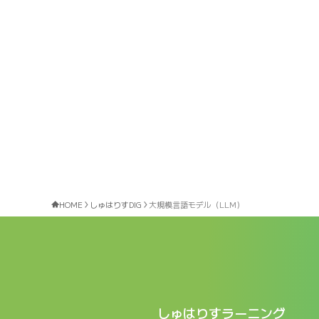
HOME
しゅはりすDIG
大規模言語モデル（LLM）
しゅはりすラーニング