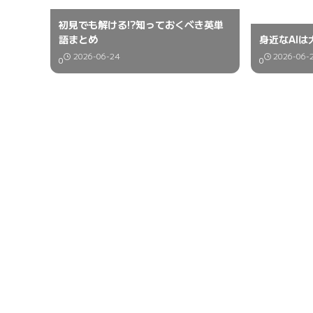
初見でも解ける!?知っておくべき英単
語まとめ
身近なAI
2026-06-24
2026-06-
0
0