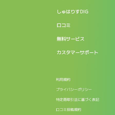
特長
しゅはりすDIG
機能
記事一覧
口コミ
料金
ログイン / マイページ
新着情報
口コミ一覧
無料サービス
新規アカウント登録
口コミを投稿する
LINEで『Iパス ならし学習』
カスタマーサポート
ログイン
しゅはりすラーニング無料体験
FAQ
ITパスポート無料診断
お問合せ
利用規約
返金申請フォーム
プライバシーポリシー
特定商取引法に基づく表記
口コミ投稿規約