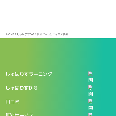
HOME
しゅはりすDIG
情報セキュリティ三大要素
しゅはりすラーニング
特長
しゅはりすDIG
機能
記事一覧
口コミ
料金
ログイン / マイページ
新着情報
口コミ一覧
無料サービス