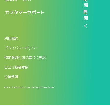
新規アカウント登録
口コミを投稿する
LINEで『Iパス ならし学習』
カスタマーサポート
ログイン
しゅはりすラーニング無料体験
FAQ
ITパスポート無料診断
お問合せ
利用規約
返金申請フォーム
プライバシーポリシー
特定商取引法に基づく表記
口コミ投稿規約
企業情報
©2025 Relace Co.,Ltd. All Rights Reserved.