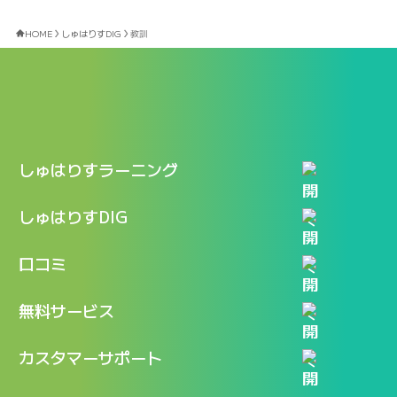
HOME
しゅはりすDIG
教訓
しゅはりすラーニング
特長
しゅはりすDIG
機能
記事一覧
口コミ
料金
ログイン / マイページ
新着情報
口コミ一覧
無料サービス
新規アカウント登録
口コミを投稿する
LINEで『Iパス ならし学習』
カスタマーサポート
ログイン
しゅはりすラーニング無料体験