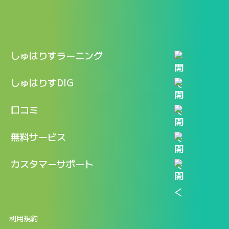
しゅはりすラーニング
特長
しゅはりすDIG
機能
記事一覧
口コミ
料金
ログイン / マイページ
新着情報
口コミ一覧
無料サービス
新規アカウント登録
口コミを投稿する
LINEで『Iパス ならし学習』
カスタマーサポート
ログイン
しゅはりすラーニング無料体験
FAQ
ITパスポート無料診断
お問合せ
利用規約
返金申請フォーム