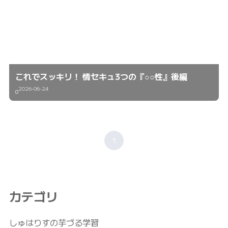
これでスッキリ！ 情セキュ3つの『○○性』後編
2026-06-24
0
1
カテゴリ
しゅはりすの芋づる学習