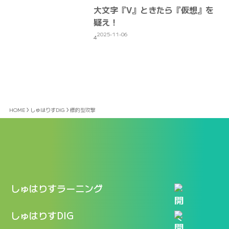
大文字『V』ときたら『仮想』を
疑え！
2025-11-06
4
HOME
しゅはりすDIG
標的型攻撃
しゅはりすラーニング
特長
しゅはりすDIG