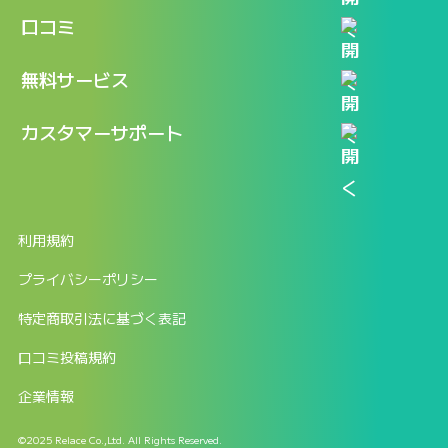
機能
記事一覧
口コミ
料金
ログイン / マイページ
新着情報
口コミ一覧
無料サービス
新規アカウント登録
口コミを投稿する
LINEで『Iパス ならし学習』
カスタマーサポート
ログイン
しゅはりすラーニング無料体験
FAQ
ITパスポート無料診断
お問合せ
利用規約
返金申請フォーム
プライバシーポリシー
特定商取引法に基づく表記
口コミ投稿規約
企業情報
©2025 Relace Co.,Ltd. All Rights Reserved.