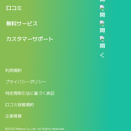
機能
記事一覧
口コミ
料金
ログイン / マイページ
新着情報
口コミ一覧
無料サービス
新規アカウント登録
口コミを投稿する
LINEで『Iパス ならし学習』
カスタマーサポート
ログイン
しゅはりすラーニング無料体験
FAQ
ITパスポート無料診断
お問合せ
利用規約
返金申請フォーム
プライバシーポリシー
特定商取引法に基づく表記
口コミ投稿規約
企業情報
©2025 Relace Co.,Ltd. All Rights Reserved.