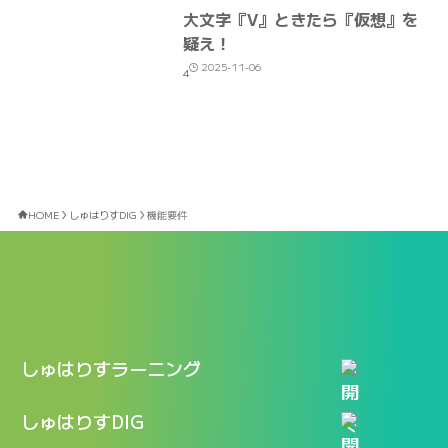
大文字『V』ときたら『仮想』を
疑え！
2025-11-06
4
HOME
しゅはりすDIG
機能要件
しゅはりすラーニング
特長
しゅはりすDIG