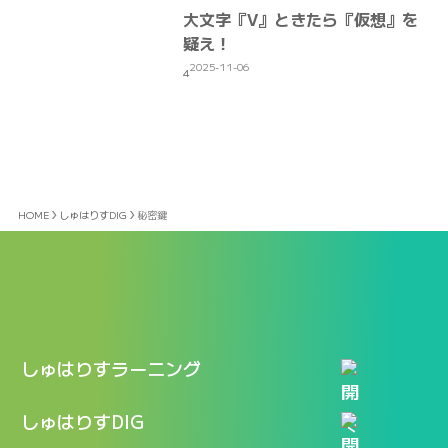
大文字『V』ときたら『仮想』を
疑え！
2025-11-06
4
HOME
しゅはりすDIG
秘密鍵
しゅはりすラーニング
特長
しゅはりすDIG