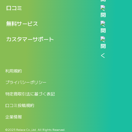
機能
記事一覧
口コミ
料金
ログイン / マイページ
新着情報
口コミ一覧
無料サービス
新規アカウント登録
口コミを投稿する
LINEで『Iパス ならし学習』
カスタマーサポート
ログイン
しゅはりすラーニング無料体験
FAQ
ITパスポート無料診断
お問合せ
利用規約
返金申請フォーム
プライバシーポリシー
特定商取引法に基づく表記
口コミ投稿規約
企業情報
©2025 Relace Co.,Ltd. All Rights Reserved.