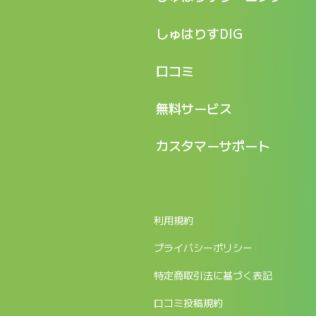
特長
しゅはりすDIG
機能
記事一覧
口コミ
料金
ログイン / マイページ
新着情報
口コミ一覧
無料サービス
新規アカウント登録
口コミを投稿する
LINEで『Iパス ならし学習』
カスタマーサポート
ログイン
しゅはりすラーニング無料体験
FAQ
ITパスポート無料診断
お問合せ
利用規約
返金申請フォーム
プライバシーポリシー
特定商取引法に基づく表記
口コミ投稿規約