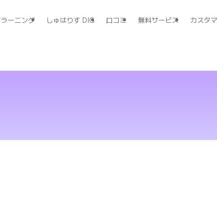
すラーニング
しゅはりす DIG
口コミ
無料サービス
カスタ