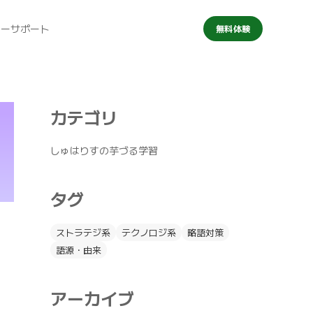
マーサポート
無料体験
カテゴリ
しゅはりすの芋づる学習
タグ
ストラテジ系
テクノロジ系
略語対策
語源・由来
アーカイブ