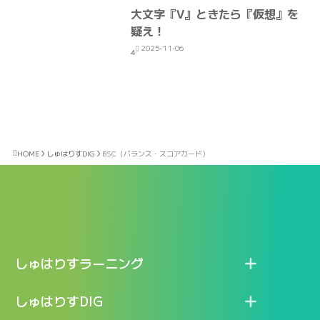
大文字『V』ときたら『仮想』を
疑え！
2025-11-06
4
HOME
しゅはりすDIG
BSC（バランス・スコアカード）
しゅはりすラーニング
特長
しゅはりすDIG