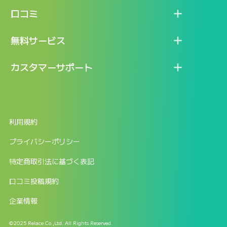
機能
記事一覧
口コミ
料金
ログイン / マイページ
新着情報
口コミ一覧
無料サービス
新規アカウント登録
口コミを投稿する
LINEで『Iパス ならし学習』
カスタマーサポート
ログイン
しゅはりすラーニング無料体験
FAQ
ITパスポート無料診断
お問合せ
利用規約
返金申請フォーム
プライバシーポリシー
特定商取引法に基づく表記
口コミ投稿規約
企業情報
©2025 Relace Co.,Ltd. All Rights Reserved.