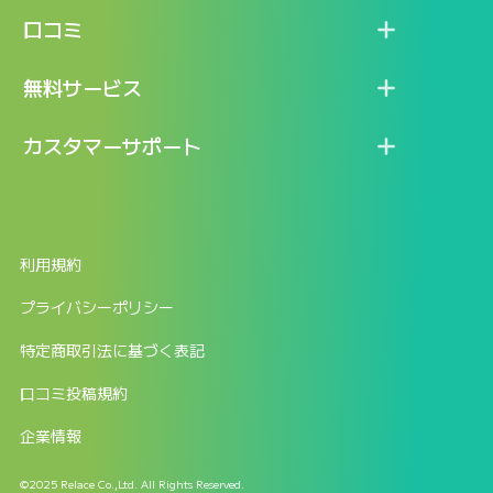
機能
記事一覧
口コミ
料金
ログイン / マイページ
新着情報
口コミ一覧
無料サービス
新規アカウント登録
口コミを投稿する
LINEで『Iパス ならし学習』
カスタマーサポート
ログイン
しゅはりすラーニング無料体験
FAQ
ITパスポート無料診断
お問合せ
利用規約
返金申請フォーム
プライバシーポリシー
特定商取引法に基づく表記
口コミ投稿規約
企業情報
©2025 Relace Co.,Ltd. All Rights Reserved.