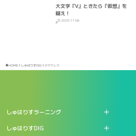
大文字『V』ときたら『仮想』を
疑え！
2025-11-06
4
HOME
しゅはりすDIG
IPアドレス
しゅはりすラーニング
特長
しゅはりすDIG