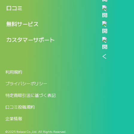
機能
記事一覧
口コミ
料金
ログイン / マイページ
新着情報
口コミ一覧
無料サービス
新規アカウント登録
口コミを投稿する
LINEで『Iパス ならし学習』
カスタマーサポート
ログイン
しゅはりすラーニング無料体験
FAQ
ITパスポート無料診断
お問合せ
利用規約
返金申請フォーム
プライバシーポリシー
特定商取引法に基づく表記
口コミ投稿規約
企業情報
©2025 Relace Co.,Ltd. All Rights Reserved.