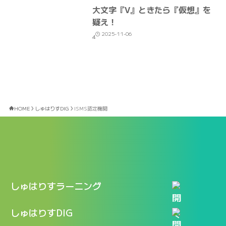
大文字『V』ときたら『仮想』を
疑え！
2025-11-06
4
HOME
しゅはりすDIG
ISMS認定機関
しゅはりすラーニング
特長
しゅはりすDIG