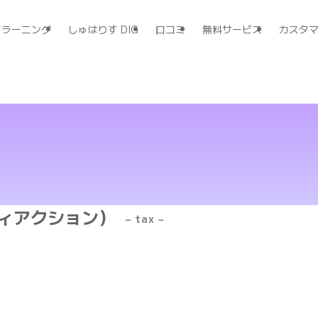
すラーニング
しゅはりす DIG
口コミ
無料サービス
カスタ
リティアクション）
– tax –