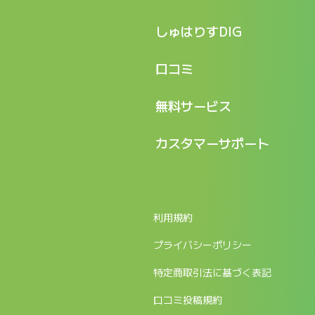
特長
しゅはりすDIG
機能
記事一覧
口コミ
料金
ログイン / マイページ
新着情報
口コミ一覧
無料サービス
新規アカウント登録
口コミを投稿する
LINEで『Iパス ならし学習』
カスタマーサポート
ログイン
しゅはりすラーニング無料体験
FAQ
ITパスポート無料診断
お問合せ
利用規約
返金申請フォーム
プライバシーポリシー
特定商取引法に基づく表記
口コミ投稿規約