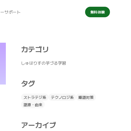
マーサポート
無料体験
カテゴリ
しゅはりすの芋づる学習
タグ
ストラテジ系
テクノロジ系
略語対策
語源・由来
アーカイブ