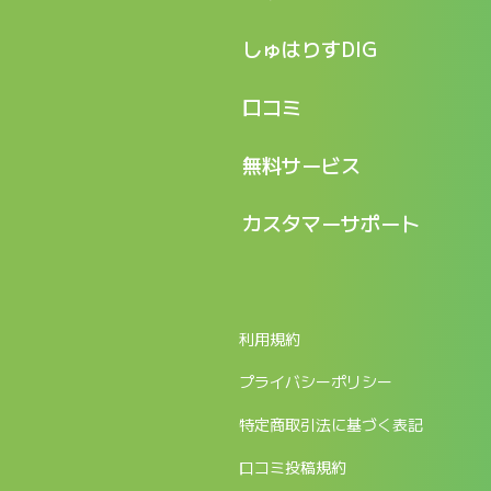
特長
しゅはりすDIG
機能
記事一覧
口コミ
料金
ログイン / マイページ
新着情報
口コミ一覧
無料サービス
新規アカウント登録
口コミを投稿する
LINEで『Iパス ならし学習』
カスタマーサポート
ログイン
しゅはりすラーニング無料体験
FAQ
ITパスポート無料診断
お問合せ
利用規約
返金申請フォーム
プライバシーポリシー
特定商取引法に基づく表記
口コミ投稿規約