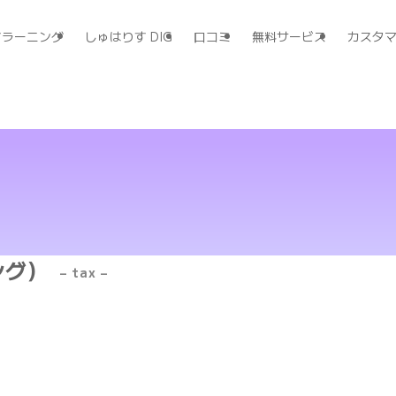
すラーニング
しゅはりす DIG
口コミ
無料サービス
カスタ
ング）
– tax –