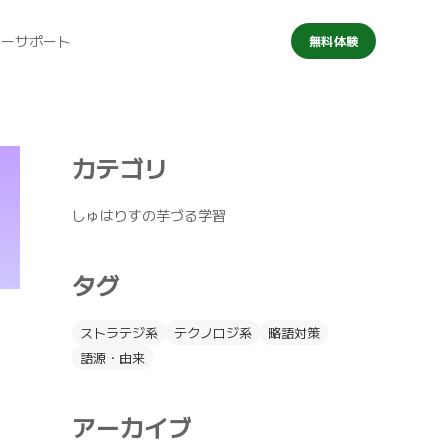
マーサポート
無料体験
カテゴリ
しゅはりすの芋づる学習
タグ
ストラテジ系
テクノロジ系
略語対策
語源・由来
アーカイブ