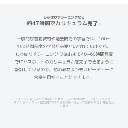
しゅはりすラーニングなら
約47時間
でカリキュラム完了
※
一般的な書籍教材や過去問での学習では、
100〜
150時間程度
の学習が必要といわれていますが、
しゅはりすラーニング ではおよそ
40~60時間程度
でITパスポートのカリキュラムを完了できるように
設計しているので、他の教材よりもスピーディーに
合格を目指すことができます。
※チャットレッスンを1倍速で自動再生した合計時間と、テストレッスン・
セクションテスト・過去問フル3年分を1問×1分として計算した合計時間を元
に算出