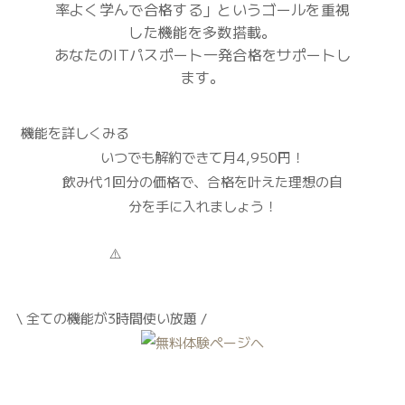
率よく学んで合格する」
というゴールを重視
した機能を多数搭載。
あなたのITパスポート一発合格をサポートし
ます。
機能を詳しくみる
いつでも解約できて
月4,950円！
飲み代1回分
の価格で、合格を叶えた理想の自
分を手に入れましょう！
\ 全ての機能が
3時間
使い放題 /