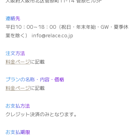
大阪府大阪市北区菅原町11-14 菅原ビル3F
連絡先
平日10：00～18：00（祝日・年末年始・GW・夏季休
業を除く） info@relace.co.jp
注文方法
料金ページ
に記載
プランの名称・内容・価格
料金ページ
に記載
お支払方法
クレジット決済のみとなります。
お支払期限