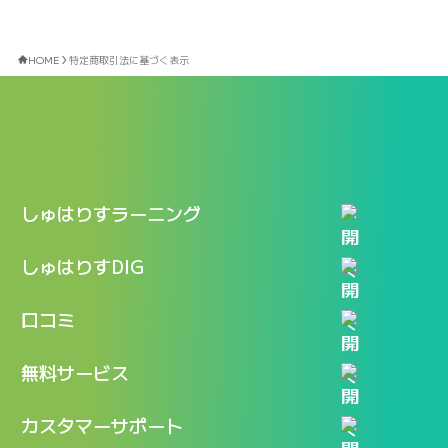
HOME
特定商取引法に基づく表示
しゅはりすラーニング
特長
しゅはりすDIG
機能
記事一覧
口コミ
料金
ログイン / マイページ
新着情報
口コミ一覧
無料サービス
新規アカウント登録
口コミを投稿する
LINEで『Iパス ならし学習』
カスタマーサポート
ログイン