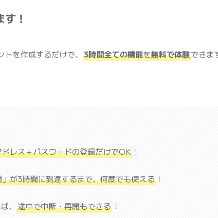
ます！
ントを作成するだけで、
3時間全ての機能
を
無料で体験
できま
アドレス＋パスワードの登録だけでOK
！
間」が3時間に到達するまで、何度でも使える
！
れば、
途中で中断・再開もできる
！