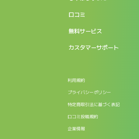
機能
記事一覧
口コミ
料金
ログイン / マイページ
新着情報
口コミ一覧
無料サービス
新規アカウント登録
口コミを投稿する
LINEで『Iパス ならし学習』
カスタマーサポート
ログイン
しゅはりすラーニング無料体験
FAQ
ITパスポート無料診断
お問合せ
利用規約
返金申請フォーム
プライバシーポリシー
特定商取引法に基づく表記
口コミ投稿規約
企業情報