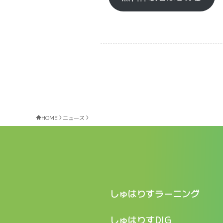
HOME
ニュース
しゅはりすラーニング
特長
しゅはりすDIG