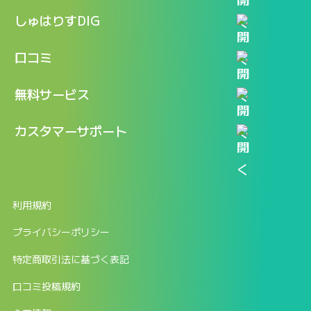
特長
しゅはりすDIG
機能
記事一覧
口コミ
料金
ログイン / マイページ
新着情報
口コミ一覧
無料サービス
新規アカウント登録
口コミを投稿する
LINEで『Iパス ならし学習』
カスタマーサポート
ログイン
しゅはりすラーニング無料体験
FAQ
ITパスポート無料診断
お問合せ
利用規約
返金申請フォーム
プライバシーポリシー
特定商取引法に基づく表記
口コミ投稿規約