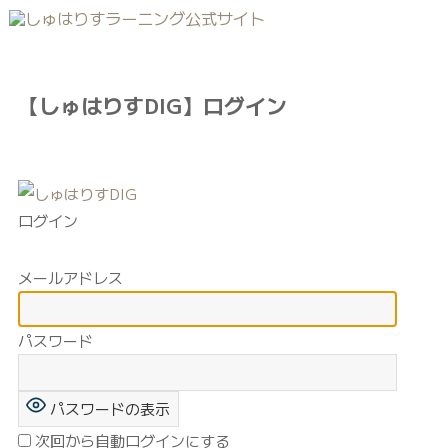
【しゅはりすDIG】ログイン
ログイン
メールアドレス
パスワード
パスワードの表示
次回から自動ログインにする