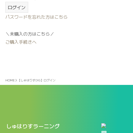
パスワードを忘れた方はこちら
＼未購入の方はこちら／
ご購入手続きへ
HOME
【しゅはりすDIG】ログイン
しゅはりすラーニング