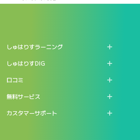
しゅはりすラーニング
特長
しゅはりすDIG
機能
記事一覧
口コミ
料金
ログイン / マイページ
新着情報
口コミ一覧
無料サービス
新規アカウント登録
口コミを投稿する
LINEで『Iパス ならし学習』
カスタマーサポート
ログイン
しゅはりすラーニング無料体験
FAQ
ITパスポート無料診断
お問合せ