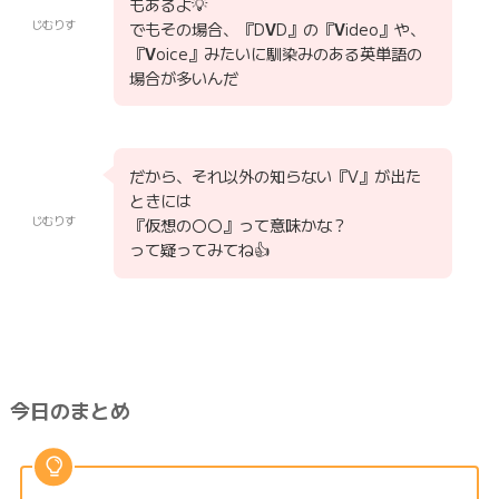
もあるよ💡
じむりす
でもその場合、『D
V
D』の『
V
ideo』や、
『
V
oice』みたいに馴染みのある英単語の
場合が多いんだ
だから、それ以外の知らない『V』が出た
ときには
じむりす
『仮想の〇〇』って意味かな？
って疑ってみてね👍
今日のまとめ