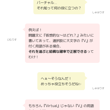
バーチャル…
それ知って何の役に立つの？
しゅはりす
例えば！
問題文に『仮想的な〜はどれ？』みたいに
じむりす
書いてあって、選択肢に大文字の『V』が
付く用語がある場合、
それを選ぶと結構な確率で正解できる
って
わけ！
へぇ〜そうなんだ！
めっちゃ役立ちそうだね✨
しゅはりす
もちろん『Virtual』じゃない『V』の用語