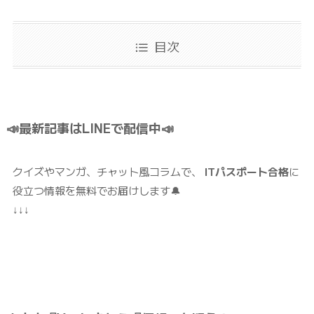
目次
📣最新記事はLINEで配信中📣
クイズやマンガ、チャット風コラムで、
ITパスポート合格
に
役立つ情報を無料でお届けします🔔
↓↓↓