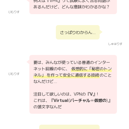
例えば『VPN』って試験によく出る用語が
あるんだけど、どんな意味かわかるかな？
じむりす
さっぱりわからん…
しゅはりす
要は、みんなが使っている普通のインター
ネット回線の中に、
仮想的に「秘密のトン
じむりす
ネル」 を作って安全に通信する技術
のこと
なんだけど…
注目して欲しいのは、VPNの『
V
』!
これは、『
Virtual
(
バーチャル
＝
仮想の
)』
の頭文字なんだ