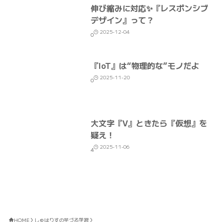
伸び縮みに対応✨『レスポンシブ
デザイン』って？
2025-12-04
0
『IoT』は“物理的な”モノだよ
2025-11-20
0
大文字『V』ときたら『仮想』を
疑え！
2025-11-06
4
HOME
しゅはりすの芋づる学習