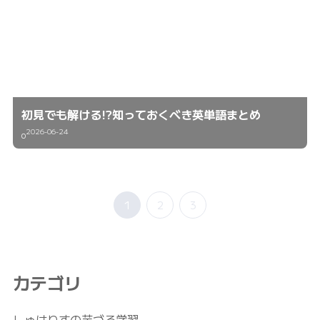
初見でも解ける!?知っておくべき英単語まとめ
2026-06-24
0
1
2
3
カテゴリ
しゅはりすの芋づる学習