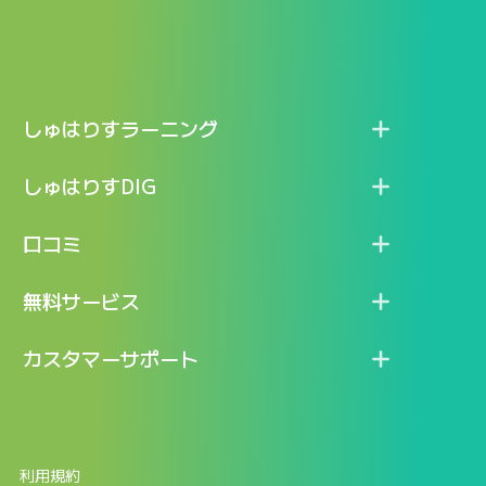
しゅはりすラーニング
特長
しゅはりすDIG
機能
記事一覧
口コミ
料金
ログイン / マイページ
新着情報
口コミ一覧
無料サービス
新規アカウント登録
口コミを投稿する
LINEで『Iパス ならし学習』
カスタマーサポート
ログイン
しゅはりすラーニング無料体験
FAQ
ITパスポート無料診断
お問合せ
利用規約
返金申請フォーム