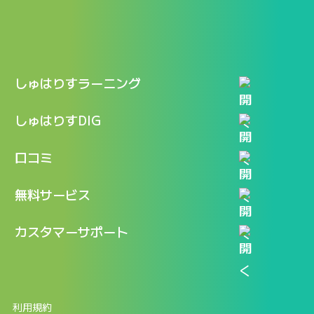
しゅはりすラーニング
特長
しゅはりすDIG
機能
記事一覧
口コミ
料金
ログイン / マイページ
新着情報
口コミ一覧
無料サービス
新規アカウント登録
口コミを投稿する
LINEで『Iパス ならし学習』
カスタマーサポート
ログイン
しゅはりすラーニング無料体験
FAQ
ITパスポート無料診断
お問合せ
利用規約
返金申請フォーム