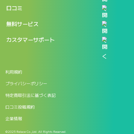
機能
記事一覧
口コミ
料金
ログイン / マイページ
新着情報
口コミ一覧
無料サービス
新規アカウント登録
口コミを投稿する
LINEで『Iパス ならし学習』
カスタマーサポート
ログイン
しゅはりすラーニング無料体験
FAQ
ITパスポート無料診断
お問合せ
利用規約
返金申請フォーム
プライバシーポリシー
特定商取引法に基づく表記
口コミ投稿規約
企業情報
©2025 Relace Co.,Ltd. All Rights Reserved.