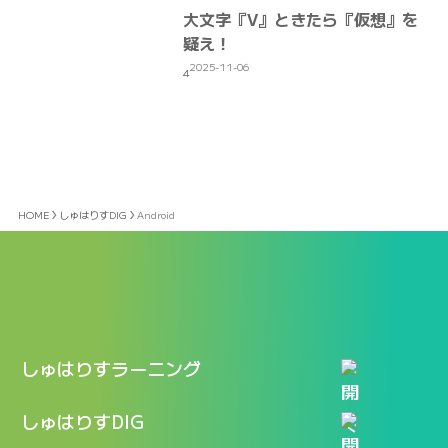
大文字『V』ときたら『仮想』を
疑え！
2025-11-06
4
HOME
しゅはりすDIG
Android
しゅはりすラーニング
特長
しゅはりすDIG