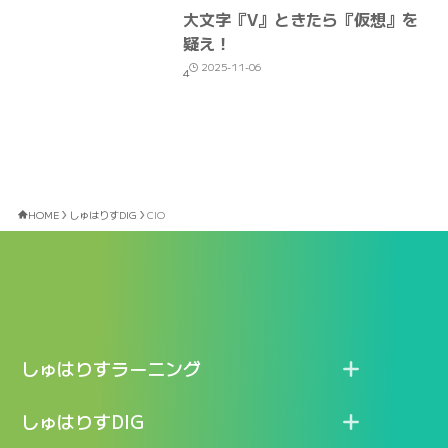
大文字『V』ときたら『仮想』を
疑え！
2025-11-06
4
HOME
しゅはりすDIG
CIO
しゅはりすラーニング
特長
しゅはりすDIG