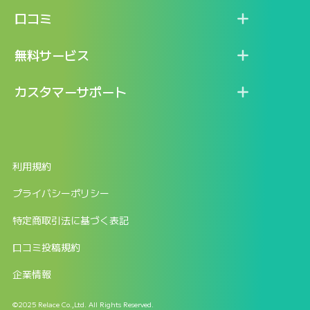
機能
記事一覧
口コミ
料金
ログイン / マイページ
新着情報
口コミ一覧
無料サービス
新規アカウント登録
口コミを投稿する
LINEで『Iパス ならし学習』
カスタマーサポート
ログイン
しゅはりすラーニング無料体験
FAQ
ITパスポート無料診断
お問合せ
利用規約
返金申請フォーム
プライバシーポリシー
特定商取引法に基づく表記
口コミ投稿規約
企業情報
©2025 Relace Co.,Ltd. All Rights Reserved.