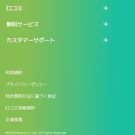
機能
記事一覧
口コミ
料金
ログイン / マイページ
新着情報
口コミ一覧
無料サービス
新規アカウント登録
口コミを投稿する
LINEで『Iパス ならし学習』
カスタマーサポート
ログイン
しゅはりすラーニング無料体験
FAQ
ITパスポート無料診断
お問合せ
利用規約
返金申請フォーム
プライバシーポリシー
特定商取引法に基づく表記
口コミ投稿規約
企業情報
©2025 Relace Co.,Ltd. All Rights Reserved.