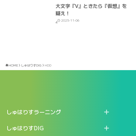
大文字『V』ときたら『仮想』を
疑え！
2025-11-06
4
HOME
しゅはりすDIG
HDD
しゅはりすラーニング
特長
しゅはりすDIG