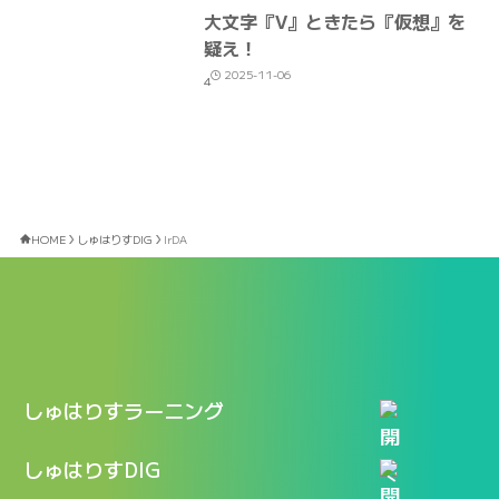
大文字『V』ときたら『仮想』を
疑え！
2025-11-06
4
HOME
しゅはりすDIG
IrDA
しゅはりすラーニング
特長
しゅはりすDIG