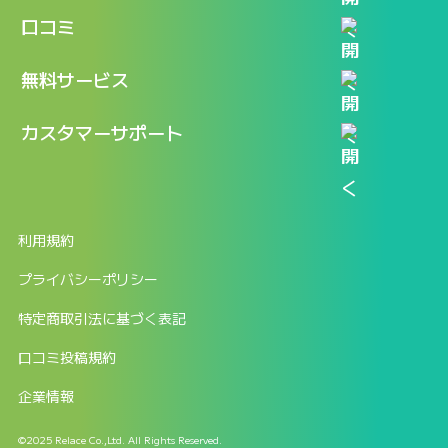
機能
記事一覧
口コミ
料金
ログイン / マイページ
新着情報
口コミ一覧
無料サービス
新規アカウント登録
口コミを投稿する
LINEで『Iパス ならし学習』
カスタマーサポート
ログイン
しゅはりすラーニング無料体験
FAQ
ITパスポート無料診断
お問合せ
利用規約
返金申請フォーム
プライバシーポリシー
特定商取引法に基づく表記
口コミ投稿規約
企業情報
©2025 Relace Co.,Ltd. All Rights Reserved.