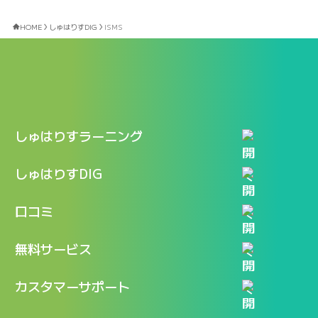
HOME
しゅはりすDIG
ISMS
しゅはりすラーニング
特長
しゅはりすDIG
機能
記事一覧
口コミ
料金
ログイン / マイページ
新着情報
口コミ一覧
無料サービス
新規アカウント登録
口コミを投稿する
LINEで『Iパス ならし学習』
カスタマーサポート
ログイン
しゅはりすラーニング無料体験